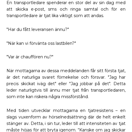
En transportledare spenderar en stor del av sin dag med
att skicka e-post, sms och ringa samtal och för en
transportledare är tjat lika viktigt som att andas.
"Har du fått leveransen ännu?"
"När kan vi förvänta oss lastbilen?"
"Var är chauffören nu?"
När mottagarna av dessa meddelanden får sitt första tjat,
är det naturliga svaret förnekelse och försvar. "Jag har
precis skickat iväg det" eller "Jag jobbar på det". Detta
leder naturligtvis till ännu mer tjat från transportledaren,
som inte kan riskera några missförstånd.
Med tiden utvecklar mottagarna en tjatresistens – en
slags vuxenform av hörselnedsättning där de helt enkelt
stänger av. Detta, i sin tur, leder till att intensiteten av tjat
måste höjas för att bryta igenom. “Kanske om jag skickar