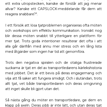
ett extra utropstecken, kanske de förstår att jag menar
allvar? Kanske ett CAPSLOCK-meddelande får dem att
reagera snabbare?".
I ett försök att lösa tjatproblemen organiseras ofta möten
och workshops om effektiv kommunikation. Ironiskt nog
blir dessa möten snabbt till ytterligare en plattform för
mer tjat. Trots goda intentioner resulterar det ofta i att
alla går därifrån med ännu mer stress och en lång lista
med åtgärder som ingen har tid att genomföra.
Trots den negativa spiralen och de otaliga frustrerade
suckarna är tjat en del av transportledarens kärlekshistoria
med jobbet. Det är ett bevis på deras engagemang och
vilja att få saker att fungera smidigt. Och i slutändan, trots
allt tjat, vet både transportledaren och deras omgivning
att inget skulle bli gjort utan det.
Så nästa gång du möter en transportledare, ge dem en
klapp på axeln. Deras jobb är inte lätt, och utan deras tjat