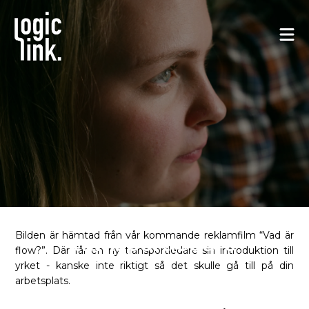
Så välkomnar du en ny
Bilden är hämtad från vår kommande reklamfilm “Vad är
transportledare
flow?”. Där får en ny transportledare sin introduktion till
yrket - kanske inte riktigt så det skulle gå till på din
arbetsplats.