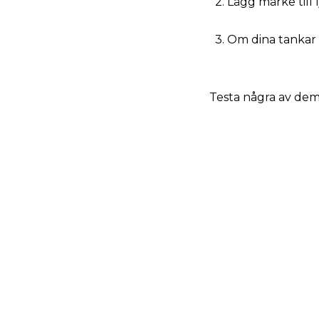
2. Lägg märke till 
3. Om dina tankar v
Testa några av dem 