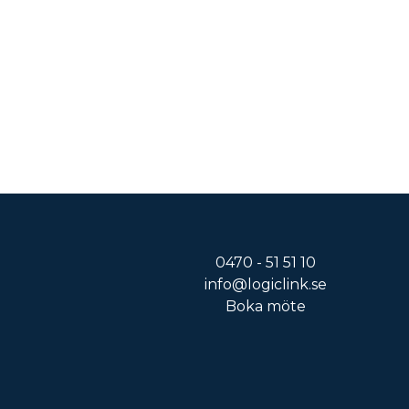
0470 - 51 51 10
info@logiclink.se
Boka möte