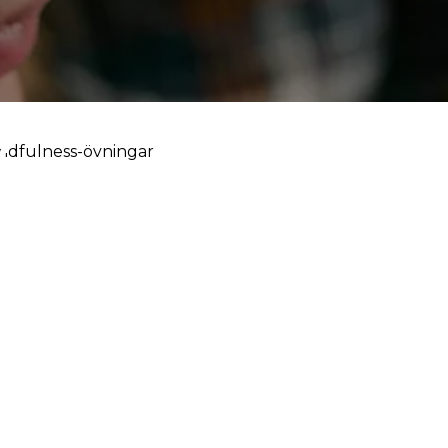
n
indfulness-övningar