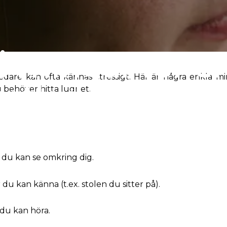
vningar för e
ledare kan ofta kännas stressigt. Här är några enkla m
rtledare
du behöver hitta lugnet.
du kan se omkring dig.
du kan känna (t.ex. stolen du sitter på).
du kan höra.