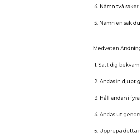
4. Nämn två saker 
5. Nämn en sak du
Medveten Andnin
1. Sätt dig bekväm
2. Andas in djupt 
3. Håll andan i fyr
4. Andas ut genom
5. Upprepa detta n