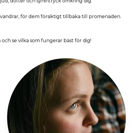
ljud, dofter och synintryck omkring dig.
andrar, för dem försiktigt tillbaka till promenaden.
och se vilka som fungerar bäst för dig!