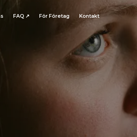
s
FAQ ↗
För Företag
Kontakt