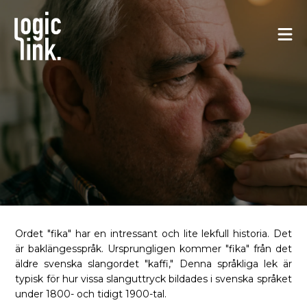
Fika på jobbet?
Ordet "fika" har en intressant och lite lekfull historia. Det
är baklängesspråk. Ursprungligen kommer "fika" från det
äldre svenska slangordet "kaffi," Denna språkliga lek är
typisk för hur vissa slanguttryck bildades i svenska språket
under 1800- och tidigt 1900-tal.