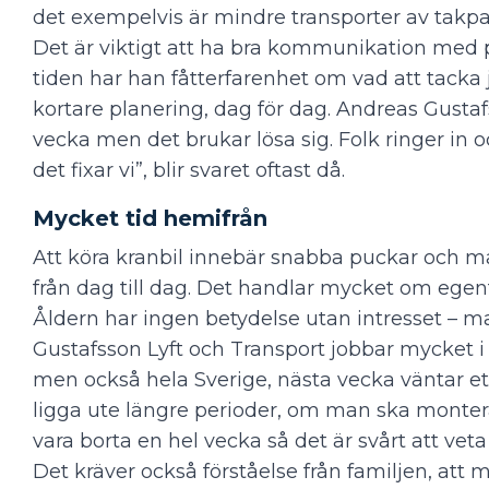
det exempelvis är mindre transporter av takp
Det är viktigt att ha bra kommunikation med 
tiden har han fåtterfarenhet om vad att tacka ja
kortare planering, dag för dag. Andreas Gusta
vecka men det brukar lösa sig. Folk ringer in 
det fixar vi”, blir svaret oftast då.
Mycket tid hemifrån
Att köra kranbil innebär snabba puckar och ma
från dag till dag. Det handlar mycket om eg
Åldern har ingen betydelse utan intresset – ma
Gustafsson Lyft och Transport jobbar mycket 
men också hela Sverige, nästa vecka väntar ett
ligga ute längre perioder, om man ska monter
vara borta en hel vecka så det är svårt att ve
Det kräver också förståelse från familjen, at