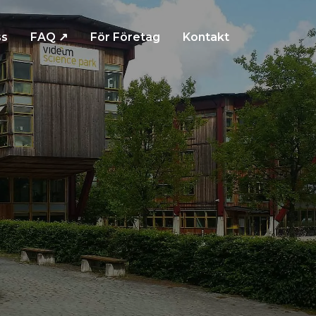
s
FAQ ↗
För Företag
Kontakt