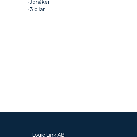
• Jönåker
• 3 bilar
Logic Link AB