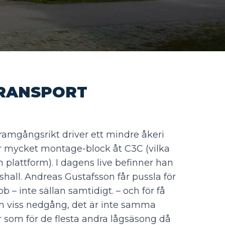
TRANSPORT
amgångsrikt driver ett mindre åkeri
ör mycket montage-block åt C3C (vilka
n plattform). I dagens live befinner han
shall. Andreas Gustafsson får pussla för
bb – inte sällan samtidigt. – och för få
 viss nedgång, det är inte samma
är som för de flesta andra lågsäsong då