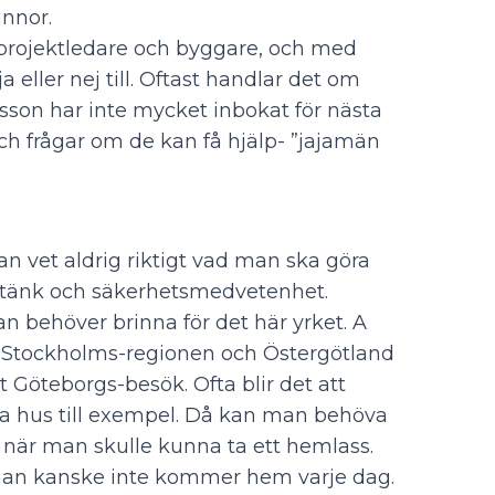
annor.
projektledare och byggare, och med
 eller nej till. Oftast handlar det om
fsson har inte mycket inbokat för nästa
och frågar om de kan få hjälp- ”jajamän
n vet aldrig riktigt vad man ska göra
entänk och säkerhetsmedvetenhet.
n behöver brinna för det här yrket. A
i Stockholms-regionen och Östergötland
 Göteborgs-besök. Ofta blir det att
a hus till exempel. Då kan man behöva
ta när man skulle kunna ta ett hemlass.
t man kanske inte kommer hem varje dag.